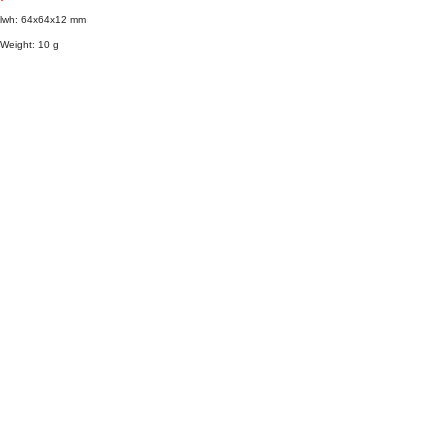
lwh: 64x64x12 mm
Weight: 10 g